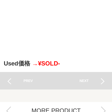
Used価格
→¥SOLD-
PREV
NEXT
MORE PRODUCT
Next