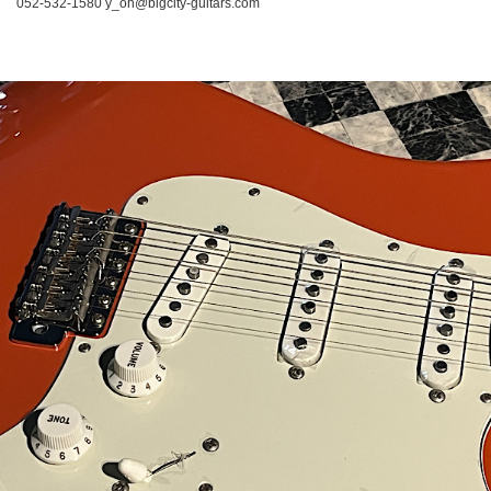
052-532-1580 y_oh@bigcity-guitars.com