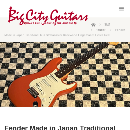
ホーム
商品
Fender
Fender
Made in Japan Traditional 60s Stratocaster Rosewood Fingerboard Fiesta Red
Fender Made in Japan Traditional